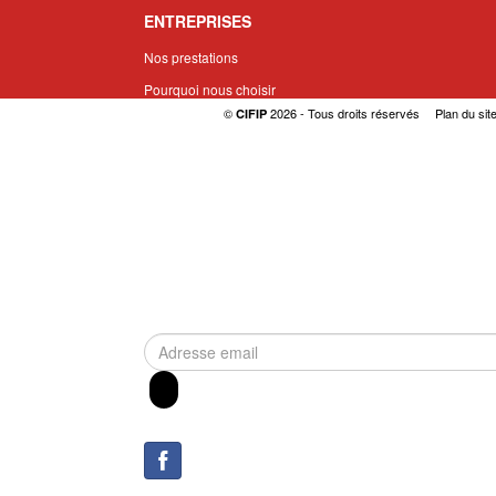
ENTREPRISES
Nos prestations
Pourquoi nous choisir
©
2026 - Tous droits réservés
Plan du sit
CIFIP
Demander une cotation
LE CIFIP
Qui sommes nous
Nos partenaires
Nous contacter
INSCRIPTION À LA NEWSLETTER