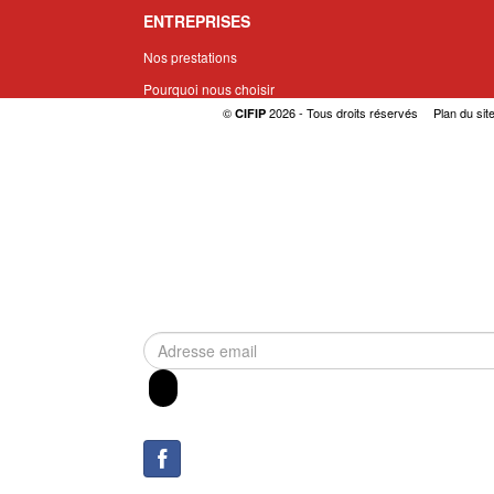
ENTREPRISES
Nos prestations
Pourquoi nous choisir
©
2026 - Tous droits réservés
Plan du sit
CIFIP
Demander une cotation
LE CIFIP
Qui sommes nous
Nos partenaires
Nous contacter
INSCRIPTION À LA NEWSLETTER